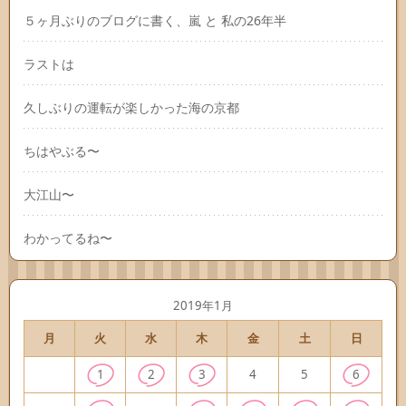
５ヶ月ぶりのブログに書く、嵐 と 私の26年半
ラストは
久しぶりの運転が楽しかった海の京都
ちはやぶる〜
大江山〜
わかってるね〜
2019年1月
月
火
水
木
金
土
日
1
2
3
4
5
6