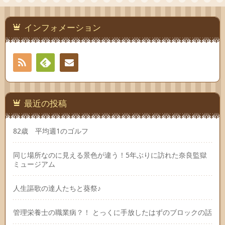
インフォメーション
RSS
Feedly
連絡
先
最近の投稿
82歳 平均週1のゴルフ
同じ場所なのに見える景色が違う！5年ぶりに訪れた奈良監獄
ミュージアム
人生謳歌の達人たちと葵祭♪
管理栄養士の職業病？！ とっくに手放したはずのブロックの話