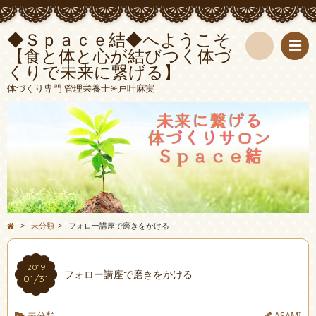
◆Ｓｐａｃｅ結◆へようこそ
【食と体と心が結びつく体づ
くりで未来に繋げる】
検
体づくり専門 管理栄養士✳︎戸叶麻実
索
>
未分類
>
フォロー講座で磨きをかける
2019
フォロー講座で磨きをかける
01/31
未分類
ASAMI