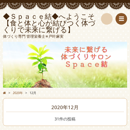
◆Ｓｐａｃｅ結◆へようこそ
【食と体と心が結びつく体づ
くりで未来に繋げる】
検
体づくり専門 管理栄養士✳︎戸叶麻実
索
>
2020年
>
12月
2020年12月
31件の投稿