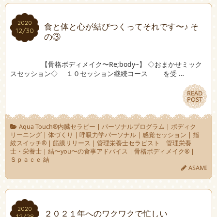
2020
2020
食と体と心が結びつくってそれです〜♪ そ
12/30
12/30
の③
【骨格ボディメイク〜Re;body~】 ◇おまかせミック
スセッション◇ １０セッション継続コース を受 …
READ
READ
POST
POST
Aqua Touch®︎内臓セラピー
|
パーソナルプログラム
|
ボディク
リーニング
|
体づくり
|
呼吸力学パーソナル
|
感覚セッション
|
指
紋スイッチ®︎
|
筋膜リリース
|
管理栄養士セラピスト
|
管理栄養
士・栄養士
|
結〜you〜の食事アドバイス
|
骨格ボディメイク®︎
|
Ｓｐａｃｅ 結
ASAMI
2020
2020
２０２１年へのワクワクで忙しい
12/28
12/28