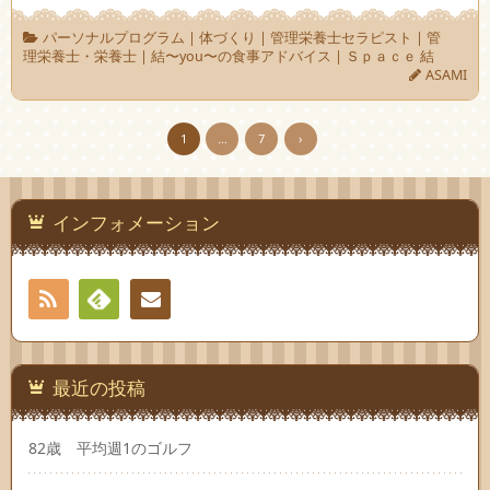
パーソナルプログラム
|
体づくり
|
管理栄養士セラピスト
|
管
理栄養士・栄養士
|
結〜you〜の食事アドバイス
|
Ｓｐａｃｅ 結
ASAMI
1
…
7
›
インフォメーション
RSS
Feedly
連絡
先
最近の投稿
82歳 平均週1のゴルフ