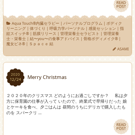
READ
READ
POST
POST
Aqua Touch®︎内臓セラピー
|
パーソナルプログラム
|
ボディク
リーニング
|
体づくり
|
呼吸力学パーソナル
|
感覚セッション
|
指
紋スイッチ®︎
|
筋膜リリース
|
管理栄養士セラピスト
|
管理栄養
士・栄養士
|
結〜you〜の食事アドバイス
|
骨格ボディメイク®︎
|
魔女ビネ®︎
|
Ｓｐａｃｅ 結
ASAMI
2020
2020
Merry Christmas
12/24
12/24
２０２０年のクリスマス どのようにお過ごしですか？ 私は夕
方に保育園の仕事が入って いたので、終業式で早帰りだった 娘
とケーキを食べ、夕ごはんは 昼間のうちにデリカで購入したも
のを スパークリ …
READ
READ
POST
POST