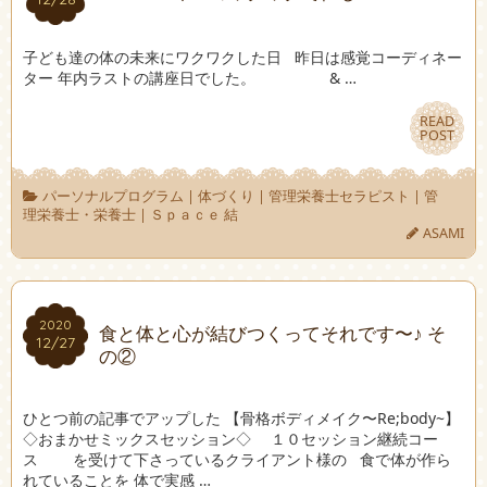
子ども達の体の未来にワクワクした日 昨日は感覚コーディネー
ター 年内ラストの講座日でした。 & …
READ
READ
POST
POST
パーソナルプログラム
|
体づくり
|
管理栄養士セラピスト
|
管
理栄養士・栄養士
|
Ｓｐａｃｅ 結
ASAMI
2020
2020
食と体と心が結びつくってそれです〜♪ そ
12/27
12/27
の②
ひとつ前の記事でアップした 【骨格ボディメイク〜Re;body~】
◇おまかせミックスセッション◇ １０セッション継続コー
ス を受けて下さっているクライアント様の 食で体が作ら
れていることを 体で実感 …