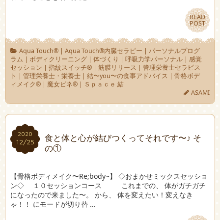
READ
READ
POST
POST
Aqua Touch®︎
|
Aqua Touch®︎内臓セラピー
|
パーソナルプログ
ラム
|
ボディクリーニング
|
体づくり
|
呼吸力学パーソナル
|
感覚
セッション
|
指紋スイッチ®︎
|
筋膜リリース
|
管理栄養士セラピス
ト
|
管理栄養士・栄養士
|
結〜you〜の食事アドバイス
|
骨格ボデ
ィメイク®︎
|
魔女ビネ®︎
|
Ｓｐａｃｅ 結
ASAMI
2020
2020
食と体と心が結びつくってそれです〜♪ そ
12/25
12/25
の①
【骨格ボディメイク〜Re;body~】 ◇おまかせミックスセッショ
ン◇ １０セッションコース これまでの、 体がガチガチ
になったので来ました〜。 から、 体を変えたい！変えなき
ゃ！！ にモードが切り替 …