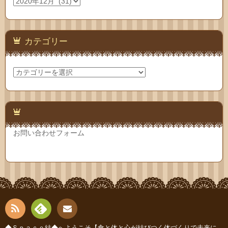
ア
ー
カ
イ
ブ
カテゴリー
カ
テ
ゴ
リ
ー
お問い合わせフォーム
◆Ｓｐａｃｅ結◆へようこそ【食と体と心が結びつく体づくりで未来に