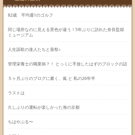
82歳 平均週1のゴルフ
同じ場所なのに見える景色が違う！5年ぶりに訪れた奈良監獄
ミュージアム
人生謳歌の達人たちと葵祭♪
管理栄養士の職業病？！ とっくに手放したはずのブロックの話
５ヶ月ぶりのブログに書く、嵐 と 私の26年半
ラストは
久しぶりの運転が楽しかった海の京都
ちはやぶる〜