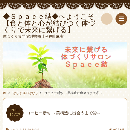
◆Ｓｐａｃｅ結◆へようこそ
【食と体と心が結びつく体づ
くりで未来に繋げる】
検
体づくり専門 管理栄養士✳︎戸叶麻実
索
>
はじまりのはなし
>
コーヒー断ち ～美構造に出会うまで④～
2018
コーヒー断ち ～美構造に出会うまで④～
12/07
はじまりのはなし
ASAMI