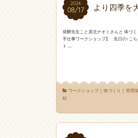
2024
2024
より四季を
08/17
08/17
発酵先生こと原北ナオミさんと 体づく
手仕事ワークショップ】 先日の↑こ
ト …
ワークショップ
|
体づくり
|
管理
結