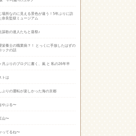
じ場所なのに見える景色が違う！5年ぶりに訪
た奈良監獄ミュージアム
生謳歌の達人たちと葵祭♪
理栄養士の職業病？！ とっくに手放したはずの
ロックの話
ヶ月ぶりのブログに書く、嵐 と 私の26年半
ストは
しぶりの運転が楽しかった海の京都
はやぶる〜
江山〜
かってるね〜