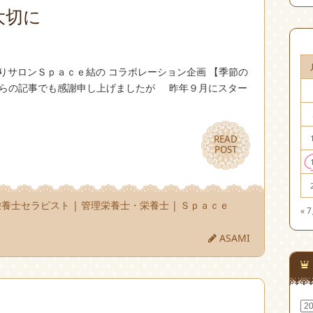
大切に
りサロンＳｐａｃｅ結の コラボレーション企画 【季節の
ちらの記事でも感謝申し上げましたが 昨年９月にスター
READ
READ
POST
POST
栄養士セラピスト
|
管理栄養士・栄養士
|
Ｓｐａｃｅ
« 
ASAMI
ア