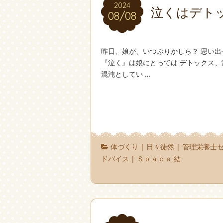
2024
2024
泣くはデト
08/08
08/08
昨日、娘が、いつぶりかしら？ 思い
『泣く』は娘にとっては デトックス、
混沌としてい …
体づくり
|
日々徒然
|
管理栄養士
ドバイス
|
Ｓｐａｃｅ 結