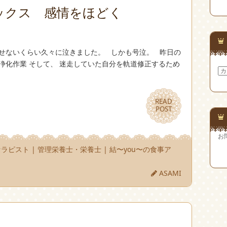
ー
ックス 感情をほどく
カ
イ
ブ
出せないくらい久々に泣きました。 しかも号泣。 昨日の
浄化作業 そして、 迷走していた自分を軌道修正するため
カ
テ
ゴ
リ
ー
READ
READ
POST
POST
お
セラピスト
|
管理栄養士・栄養士
|
結〜you〜の食事ア
ASAMI