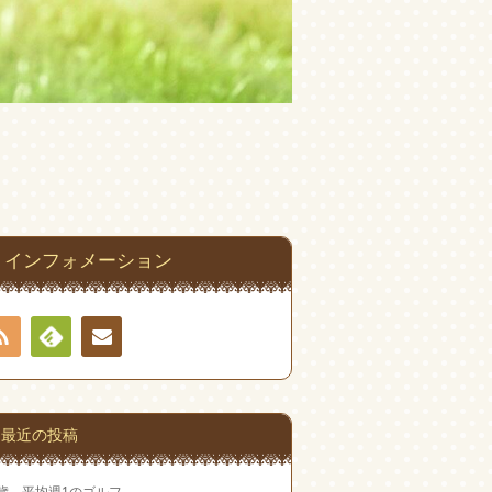
インフォメーション
RSS
Feedly
連絡
先
最近の投稿
2歳 平均週1のゴルフ