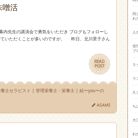
味噌活
同
れ
幕内先生の講演会で勇気をいただき ブログもフォローし
人
ませていただくことが多いのですが、 昨日、北川景子さん
管
ブ
READ
READ
５
POST
POST
ラ
栄養士セラピスト
|
管理栄養士・栄養士
|
結〜you〜の
久
ASAMI
ち
大
わ