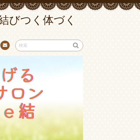
結びつく体づく
連絡
先