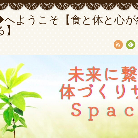
◆へようこそ【食と体と心が
る】
RSS
Fee
dly