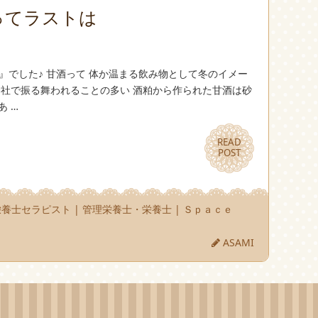
ってラストは
り』でした♪ 甘酒って 体か温まる飲み物として冬のイメー
神社で振る舞われることの多い 酒粕から作られた甘酒は砂
あ …
READ
READ
POST
POST
栄養士セラピスト
|
管理栄養士・栄養士
|
Ｓｐａｃｅ
ASAMI