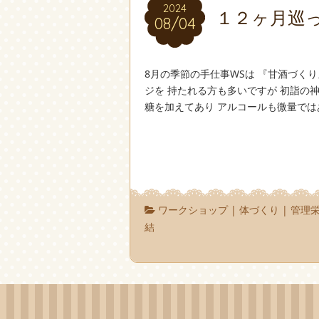
2024
2024
１２ヶ月巡
08/04
08/04
8月の季節の手仕事WSは 『甘酒づく
ジを 持たれる方も多いですが 初詣の
糖を加えてあり アルコールも微量では
ワークショップ
|
体づくり
|
管理
結