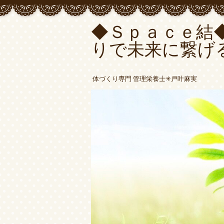
◆Ｓｐａｃｅ結
りで未来に繋げ
体づくり専門 管理栄養士✳︎戸叶麻実