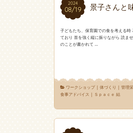
2024
2024
景子さんと
08/19
08/19
子どもたち、保育園での食を考える時 
ており 首を強く縦に振りながら 読
のことが書かれて …
ワークショップ
|
体づくり
|
管理
食事アドバイス
|
Ｓｐａｃｅ 結