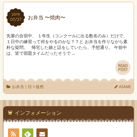
2019
2019
お弁当 〜焼肉〜
07/27
07/27
先輩の合宿中、 １年生（コンクールに出る数名のみ）だけで、
１日中の練習って何をやるのかな？？と お弁当を作りながら素
朴な疑問。 帰宅した娘と話をしていたら、予想通り。 午前中
は、皆で宿題タイムだったそうで …
READ
READ
POST
POST
お弁当
|
日々徒然
ASAMI
インフォメーション
RSS