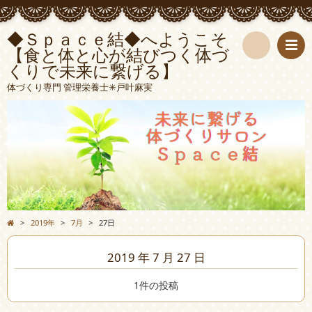
◆Ｓｐａｃｅ結◆へようこそ
【食と体と心が結びつく体づ
くりで未来に繋げる】
検
体づくり専門 管理栄養士✳︎戸叶麻実
索
>
2019年
>
7月
>
27日
2019 年 7 月 27 日
1件の投稿