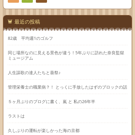
Feedly
連絡
先
最近の投稿
82歳 平均週1のゴルフ
同じ場所なのに見える景色が違う！5年ぶりに訪れた奈良監獄
ミュージアム
人生謳歌の達人たちと葵祭♪
管理栄養士の職業病？！ とっくに手放したはずのブロックの話
５ヶ月ぶりのブログに書く、嵐 と 私の26年半
ラストは
久しぶりの運転が楽しかった海の京都