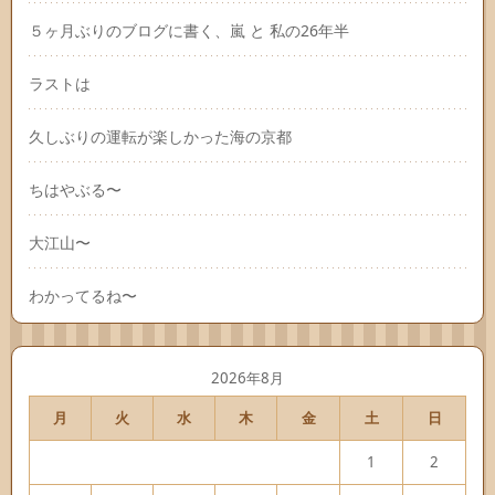
５ヶ月ぶりのブログに書く、嵐 と 私の26年半
ラストは
久しぶりの運転が楽しかった海の京都
ちはやぶる〜
大江山〜
わかってるね〜
2026年8月
月
火
水
木
金
土
日
1
2