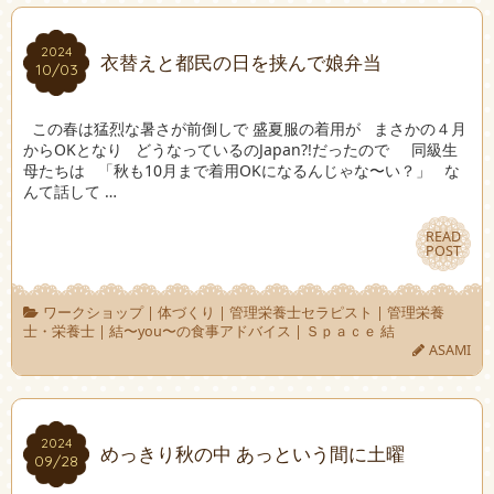
2024
2024
衣替えと都民の日を挟んで娘弁当
10/03
10/03
この春は猛烈な暑さが前倒しで 盛夏服の着用が まさかの４月
からOKとなり どうなっているのJapan?!だったので 同級生
母たちは 「秋も10月まで着用OKになるんじゃな〜い？」 な
んて話して …
READ
READ
POST
POST
ワークショップ
|
体づくり
|
管理栄養士セラピスト
|
管理栄養
士・栄養士
|
結〜you〜の食事アドバイス
|
Ｓｐａｃｅ 結
ASAMI
2024
2024
めっきり秋の中 あっという間に土曜
09/28
09/28