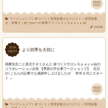
READ
READ
POST
POST
ワークショップ
|
体づくり
|
管理栄養士セラピスト
|
管理栄養
士・栄養士
|
結〜you〜の食事アドバイス
|
Ｓｐａｃｅ 結
ASAMI
2024
2024
より四季を大切に
08/17
08/17
発酵先生こと原北ナオミさんと 体づくりサロンＳｐａｃｅ結の
コラボレーション企画 【季節の手仕事ワークショップ】 先日
の↑こちらの記事でも感謝申し上げましたが 昨年９月にスター
ト …
READ
READ
POST
POST
ワークショップ
|
体づくり
|
管理栄養士セラピスト
|
管理栄養