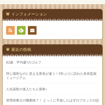
インフォメーション
RSS
Feedly
連絡
先
最近の投稿
82歳 平均週1のゴルフ
同じ場所なのに見える景色が違う！5年ぶりに訪れた奈良監獄
ミュージアム
人生謳歌の達人たちと葵祭♪
管理栄養士の職業病？！ とっくに手放したはずのブロックの話