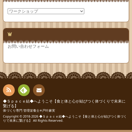
カ
テ
ゴ
リ
ー
お問い合わせフォーム
RSS
Fee
◆Ｓｐａｃｅ結◆へようこそ【食と体と心が結びつく体づくりで未来に
連絡
繋げる】
体づくり専門 管理栄養士✳︎戸叶麻実
dly
先
Copyright © 2018-2026
◆Ｓｐａｃｅ結◆へようこそ【食と体と心が結びつく体づく
りで未来に繋げる】
All Rights Reserved.