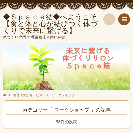
◆Ｓｐａｃｅ結◆へようこそ
【食と体と心が結びつく体づ
くりで未来に繋げる】
検
体づくり専門 管理栄養士✳︎戸叶麻実
索
>
管理栄養士セラピスト
>
ワークショップ
カテゴリー「 ワークショップ 」の記事
38件の投稿