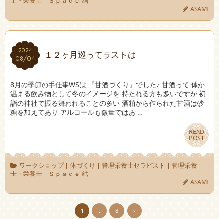
士・栄養士
|
Ｓｐａｃｅ 結
ASAMI
2024
2024
１２ヶ月巡ってラストは
08/04
08/04
8月の季節の手仕事WSは 『甘酒づくり』でした♪ 甘酒って 体か
温まる飲み物として冬のイメージを 持たれる方も多いですが 初
詣の神社で振る舞われることの多い 酒粕から作られた甘酒は砂
糖を加えてあり アルコールも微量ではあ …
READ
READ
POST
POST
ワークショップ
|
体づくり
|
管理栄養士セラピスト
|
管理栄養
士・栄養士
|
Ｓｐａｃｅ 結
ASAMI
1
…
8
›