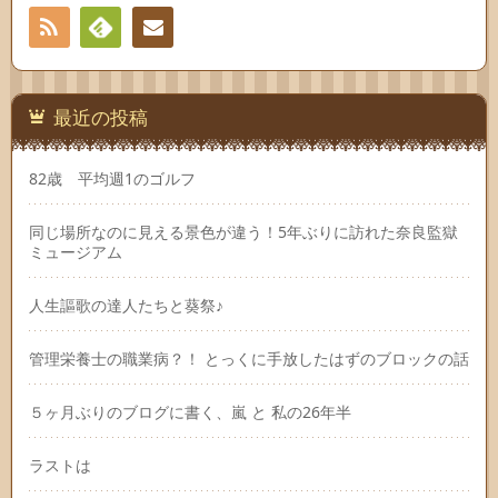
RSS
Feedly
連絡
先
最近の投稿
82歳 平均週1のゴルフ
同じ場所なのに見える景色が違う！5年ぶりに訪れた奈良監獄
ミュージアム
人生謳歌の達人たちと葵祭♪
管理栄養士の職業病？！ とっくに手放したはずのブロックの話
５ヶ月ぶりのブログに書く、嵐 と 私の26年半
ラストは