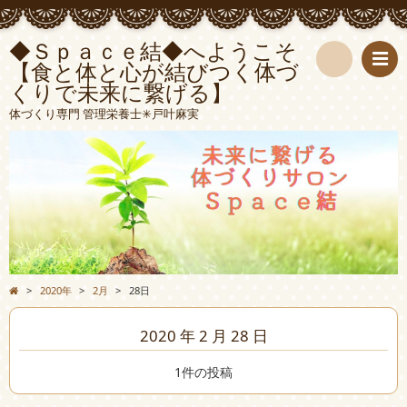
◆Ｓｐａｃｅ結◆へようこそ
【食と体と心が結びつく体づ
くりで未来に繋げる】
検
体づくり専門 管理栄養士✳︎戸叶麻実
索
>
2020年
>
2月
>
28日
2020 年 2 月 28 日
1件の投稿