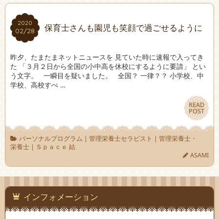
2020
2020
保育士さんも園児も笑顔で過ごせるように
02/28
02/28
昨夕、たまたまネットニュースを 見ていた時に速報で入ってき
た 「３月２日から全国の小中高を休校にするように要請」 とい
う文字。 一瞬目を疑いました。 全国？ 一律？？ 小学校、中
学校、高校すべ …
READ
READ
POST
POST
パーソナルプログラム
|
管理栄養士セラピスト
|
管理栄養士・
栄養士
|
Ｓｐａｃｅ 結
ASAMI
インフォメーション