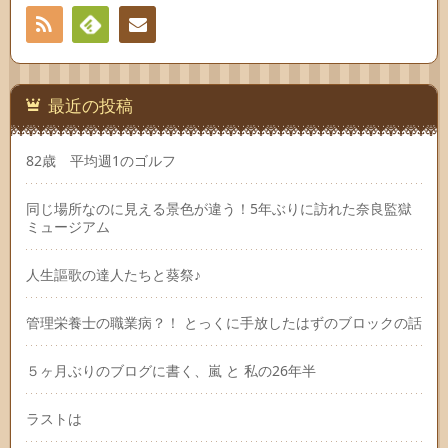
RSS
Feedly
連絡
先
最近の投稿
82歳 平均週1のゴルフ
同じ場所なのに見える景色が違う！5年ぶりに訪れた奈良監獄
ミュージアム
人生謳歌の達人たちと葵祭♪
管理栄養士の職業病？！ とっくに手放したはずのブロックの話
５ヶ月ぶりのブログに書く、嵐 と 私の26年半
ラストは