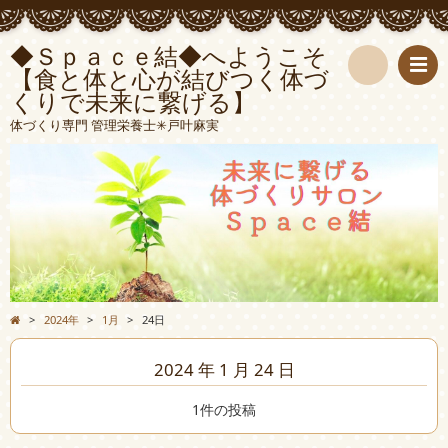
◆Ｓｐａｃｅ結◆へようこそ
【食と体と心が結びつく体づ
くりで未来に繋げる】
検
体づくり専門 管理栄養士✳︎戸叶麻実
索
>
2024年
>
1月
>
24日
2024 年 1 月 24 日
1件の投稿