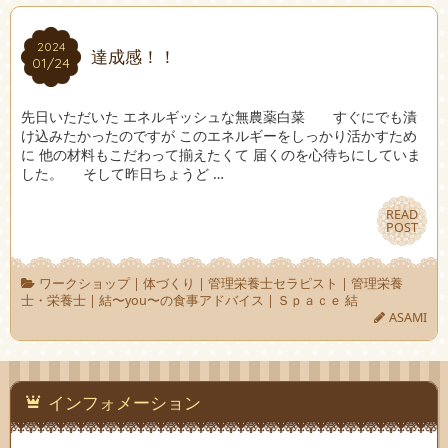
2024
2024
達成感！！
01/24
01/24
先日いただいた エネルギッシュな無農薬白菜 すぐにでも漬
け込みたかったのですが このエネルギーをしっかり活かすため
に 他の材料もこだわって揃えたくて 届くのを心待ちにしていま
した。 そして昨日ちょうど …
READ
READ
POST
POST
ワークショップ
|
体づくり
|
管理栄養士セラピスト
|
管理栄養
士・栄養士
|
結〜you〜の食事アドバイス
|
Ｓｐａｃｅ 結
ASAMI
インフォメーション