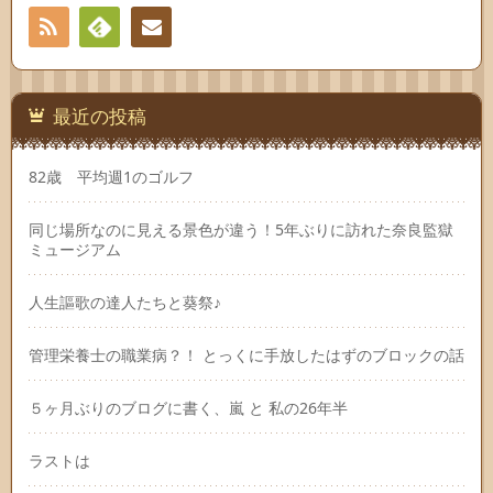
RSS
Feedly
連絡
先
最近の投稿
82歳 平均週1のゴルフ
同じ場所なのに見える景色が違う！5年ぶりに訪れた奈良監獄
ミュージアム
人生謳歌の達人たちと葵祭♪
管理栄養士の職業病？！ とっくに手放したはずのブロックの話
５ヶ月ぶりのブログに書く、嵐 と 私の26年半
ラストは