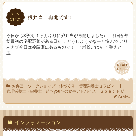
2024
2024
娘弁当 再開です♪
01/09
01/09
今日から3学期 １ヶ月ぶりに娘弁当が再開しました♪ 明日が年
始最初の宅配野菜が来る日だし どうしようかなーと悩んで とり
あえず今日は冷蔵庫にあるもので！ ＊雑穀ごはん ＊鶏肉と
玉 …
READ
READ
POST
POST
お弁当
|
ワークショップ
|
体づくり
|
管理栄養士セラピスト
|
管理栄養士・栄養士
|
結〜you〜の食事アドバイス
|
Ｓｐａｃｅ 結
ASAMI
インフォメーション