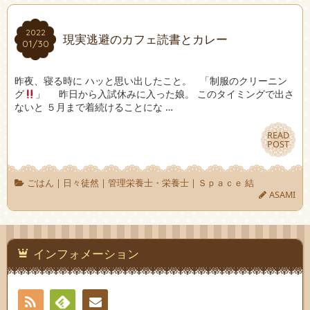
2022
2022
現実逃避のカフェ読書とカレー
01/30
01/30
昨夜、寝る時に ハッと思い出したこと。 「制服のクリーニン
グ
」 昨日から入試休みに入った娘。 このタイミングで出さ
ないと ５月まで着続けることにな …
READ
READ
POST
POST
ごはん
|
日々徒然
|
管理栄養士・栄養士
|
Ｓｐａｃｅ 結
ASAMI
インフォメーション
RSS