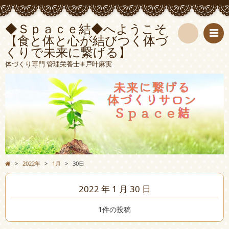
◆Ｓｐａｃｅ結◆へようこそ
【食と体と心が結びつく体づ
くりで未来に繋げる】
検
体づくり専門 管理栄養士✳︎戸叶麻実
索
>
2022年
>
1月
>
30日
2022 年 1 月 30 日
1件の投稿