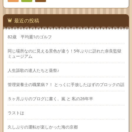
Feedly
連絡
先
最近の投稿
82歳 平均週1のゴルフ
同じ場所なのに見える景色が違う！5年ぶりに訪れた奈良監獄
ミュージアム
人生謳歌の達人たちと葵祭♪
管理栄養士の職業病？！ とっくに手放したはずのブロックの話
５ヶ月ぶりのブログに書く、嵐 と 私の26年半
ラストは
久しぶりの運転が楽しかった海の京都