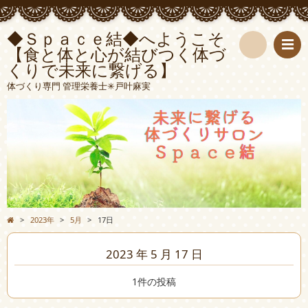
◆Ｓｐａｃｅ結◆へようこそ
【食と体と心が結びつく体づ
くりで未来に繋げる】
検
体づくり専門 管理栄養士✳︎戸叶麻実
索
>
2023年
>
5月
>
17日
2023 年 5 月 17 日
1件の投稿