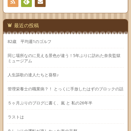
RSS
Feedly
連絡
先
最近の投稿
82歳 平均週1のゴルフ
同じ場所なのに見える景色が違う！5年ぶりに訪れた奈良監獄
ミュージアム
人生謳歌の達人たちと葵祭♪
管理栄養士の職業病？！ とっくに手放したはずのブロックの話
５ヶ月ぶりのブログに書く、嵐 と 私の26年半
ラストは
久しぶりの運転が楽しかった海の京都