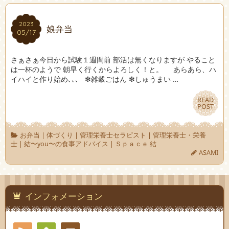
2023
2023
娘弁当
05/17
05/17
さぁさぁ今日から試験１週間前 部活は無くなりますが やること
は一杯のようで 朝早く行くからよろしく！と。 あらあら、ハ
イハイと作り始め､､､ ❇︎雑穀ごはん ❇︎しゅうまい …
READ
READ
POST
POST
お弁当
|
体づくり
|
管理栄養士セラピスト
|
管理栄養士・栄養
士
|
結〜you〜の食事アドバイス
|
Ｓｐａｃｅ 結
ASAMI
インフォメーション