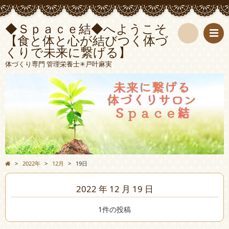
◆Ｓｐａｃｅ結◆へようこそ
【食と体と心が結びつく体づ
くりで未来に繋げる】
検
体づくり専門 管理栄養士✳︎戸叶麻実
索
>
2022年
>
12月
>
19日
2022 年 12 月 19 日
1件の投稿