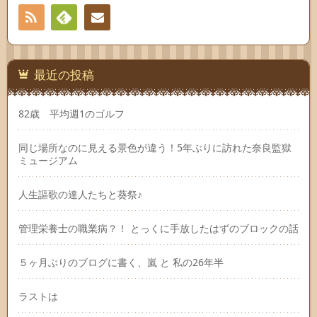
RSS
Feedly
連絡
先
最近の投稿
82歳 平均週1のゴルフ
同じ場所なのに見える景色が違う！5年ぶりに訪れた奈良監獄
ミュージアム
人生謳歌の達人たちと葵祭♪
管理栄養士の職業病？！ とっくに手放したはずのブロックの話
５ヶ月ぶりのブログに書く、嵐 と 私の26年半
ラストは