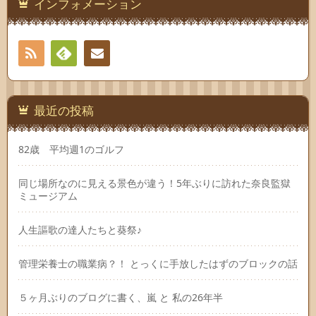
インフォメーション
RSS
Feedly
連絡
先
最近の投稿
82歳 平均週1のゴルフ
同じ場所なのに見える景色が違う！5年ぶりに訪れた奈良監獄
ミュージアム
人生謳歌の達人たちと葵祭♪
管理栄養士の職業病？！ とっくに手放したはずのブロックの話
５ヶ月ぶりのブログに書く、嵐 と 私の26年半