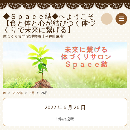
◆Ｓｐａｃｅ結◆へようこそ
【食と体と心が結びつく体づ
くりで未来に繋げる】
検
体づくり専門 管理栄養士✳︎戸叶麻実
索
>
2022年
>
6月
>
26日
2022 年 6 月 26 日
1件の投稿