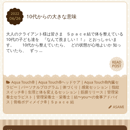
2022
2022
10代からの大きな意味
06/26
06/26
大人のクライアント様は皆さま Ｓｐａｃｅ結で体を整えている
10代の子ども達を 『なんて羨ましい！！』 とおっしゃいま
す。 10代から整えていたら、 どの状態が心地よいか 知っ
ていたら、 ずっ …
READ
READ
POST
POST
Aqua Touch®︎
|
Aqua Touch®︎ヘッドケア
|
Aqua Touch®︎内臓セ
ラピー
|
パーソナルプログラム
|
体づくり
|
感覚セッション
|
指紋
スイッチ®︎
|
生理と体を変えるセッション
|
筋膜リリース
|
管理栄
養士セラピスト
|
管理栄養士・栄養士
|
結〜you〜の食事アドバイ
ス
|
骨格ボディメイク®︎
|
Ｓｐａｃｅ 結
ASAMI