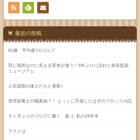
RSS
Feedly
連絡
先
最近の投稿
82歳 平均週1のゴルフ
同じ場所なのに見える景色が違う！5年ぶりに訪れた奈良監獄
ミュージアム
人生謳歌の達人たちと葵祭♪
管理栄養士の職業病？！ とっくに手放したはずのブロックの話
５ヶ月ぶりのブログに書く、嵐 と 私の26年半
ラストは