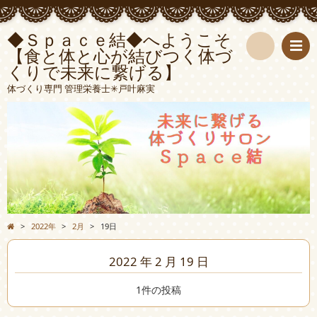
◆Ｓｐａｃｅ結◆へようこそ
【食と体と心が結びつく体づ
くりで未来に繋げる】
検
体づくり専門 管理栄養士✳︎戸叶麻実
索
>
2022年
>
2月
>
19日
2022 年 2 月 19 日
1件の投稿