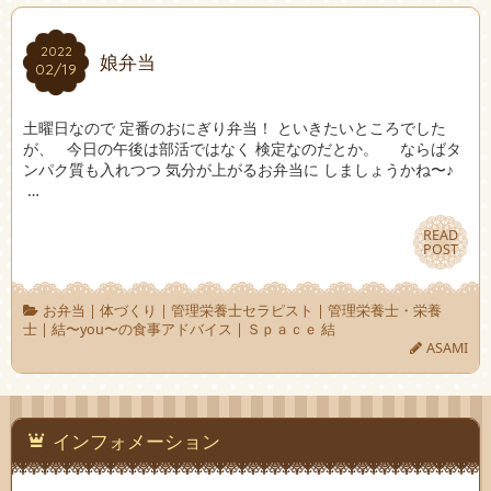
2022
2022
娘弁当
02/19
02/19
土曜日なので 定番のおにぎり弁当！ といきたいところでした
が、 今日の午後は部活ではなく 検定なのだとか。 ならばタ
ンパク質も入れつつ 気分が上がるお弁当に しましょうかね〜♪
…
READ
READ
POST
POST
お弁当
|
体づくり
|
管理栄養士セラピスト
|
管理栄養士・栄養
士
|
結〜you〜の食事アドバイス
|
Ｓｐａｃｅ 結
ASAMI
インフォメーション